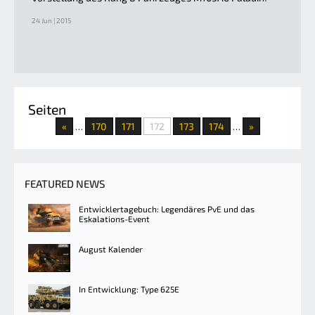
24 Jun | 2015
Seiten
«
170
171
172
173
174
»
…
…
FEATURED NEWS
Entwicklertagebuch: Legendäres PvE und das
Eskalations-Event
August Kalender
In Entwicklung: Type 625E