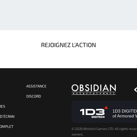
REJOIGNEZ L'ACTION
ASSISTANCE
S
DISCORD
RES
1D3 DIGITECH
of Armored 
 D'ÉCRAN
COMPLET
©
2026 Wishlist Games LTD. All rights reser
owners.