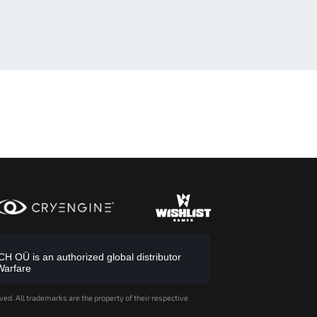
 OÜ is an authorized global distributor
Warfare
ved. All trademarks are the property of their respective