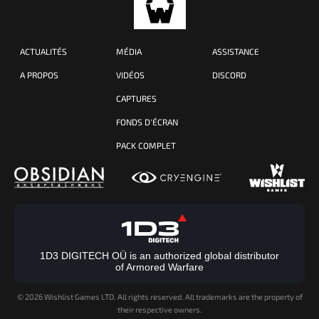
ACTUALITÉS
MÉDIA
ASSISTANCE
A PROPOS
VIDÉOS
DISCORD
CAPTURES
FONDS D'ÉCRAN
PACK COMPLET
1D3 DIGITECH OÜ is an authorized global distributor
of Armored Warfare
©
2026 Wishlist Games LTD. All rights reserved. All trademarks are the property of
their respective owners.