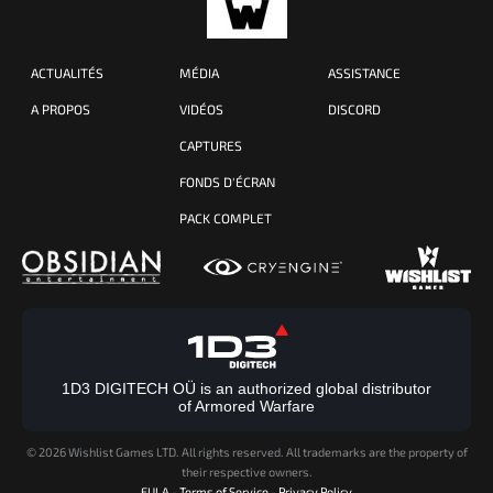
ACTUALITÉS
MÉDIA
ASSISTANCE
A PROPOS
VIDÉOS
DISCORD
CAPTURES
FONDS D'ÉCRAN
PACK COMPLET
1D3 DIGITECH OÜ is an authorized global distributor
of Armored Warfare
©
2026 Wishlist Games LTD. All rights reserved. All trademarks are the property of
their respective owners.
EULA
-
Terms of Service
-
Privacy Policy