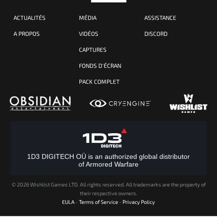
ACTUALITÉS
MÉDIA
ASSISTANCE
A PROPOS
VIDÉOS
DISCORD
CAPTURES
FONDS D'ÉCRAN
PACK COMPLET
1D3 DIGITECH OÜ is an authorized global distributor
of Armored Warfare
©
2026 Wishlist Games LTD. All rights reserved. All trademarks are the property of
their respective owners.
EULA
-
Terms of Service
-
Privacy Policy