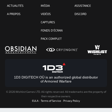
ACTUALITÉS
MÉDIA
ASSISTANCE
A PROPOS
VIDÉOS
DISCORD
CAPTURES
FONDS D'ÉCRAN
PACK COMPLET
1D3 DIGITECH OÜ is an authorized global distributor
of Armored Warfare
©
2026 Wishlist Games LTD. All rights reserved. All trademarks are the property of
their respective owners.
EULA
-
Terms of Service
-
Privacy Policy