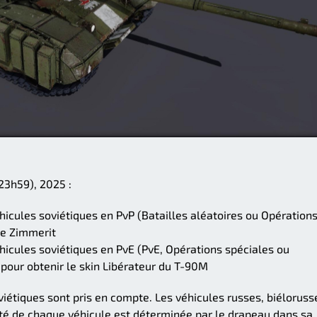
(23h59), 2025 :
icules soviétiques en PvP (Batailles aléatoires ou Opération
ge Zimmerit
icules soviétiques en PvE (PvE, Opérations spéciales ou
pour obtenir le skin Libérateur du T-90M
viétiques sont pris en compte. Les véhicules russes, biéloruss
lité de chaque véhicule est déterminée par le drapeau dans sa