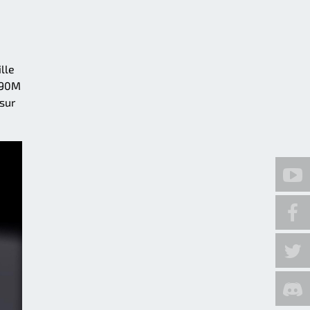
lle
T-90M
sur