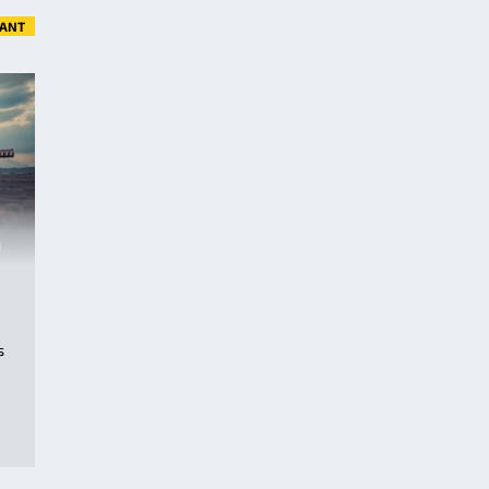
VANT
s