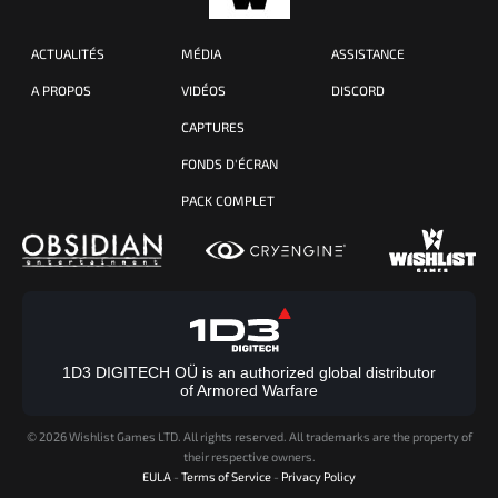
ACTUALITÉS
MÉDIA
ASSISTANCE
A PROPOS
VIDÉOS
DISCORD
CAPTURES
FONDS D'ÉCRAN
PACK COMPLET
1D3 DIGITECH OÜ is an authorized global distributor
of Armored Warfare
©
2026 Wishlist Games LTD. All rights reserved. All trademarks are the property of
their respective owners.
EULA
-
Terms of Service
-
Privacy Policy