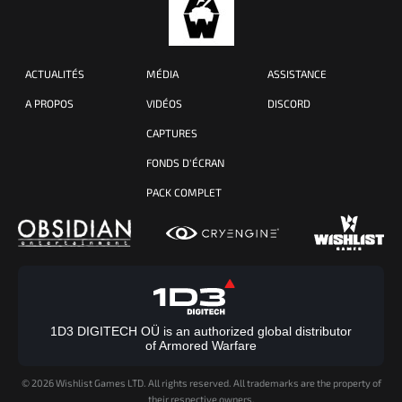
ACTUALITÉS
MÉDIA
ASSISTANCE
A PROPOS
VIDÉOS
DISCORD
CAPTURES
FONDS D'ÉCRAN
PACK COMPLET
1D3 DIGITECH OÜ is an authorized global distributor
of Armored Warfare
©
2026 Wishlist Games LTD. All rights reserved. All trademarks are the property of
their respective owners.