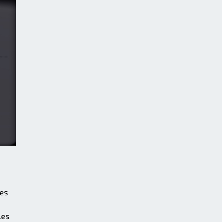
les
les