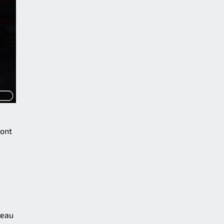
'ont
veau