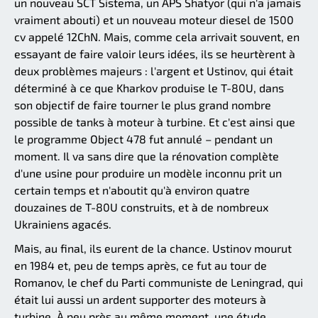
un nouveau SCT Sistema, un APS Shatyor (qui n'a jamais
vraiment abouti) et un nouveau moteur diesel de 1500
cv appelé 12ChN. Mais, comme cela arrivait souvent, en
essayant de faire valoir leurs idées, ils se heurtèrent à
deux problèmes majeurs : l'argent et Ustinov, qui était
déterminé à ce que Kharkov produise le T-80U, dans
son objectif de faire tourner le plus grand nombre
possible de tanks à moteur à turbine. Et c'est ainsi que
le programme Object 478 fut annulé – pendant un
moment. Il va sans dire que la rénovation complète
d'une usine pour produire un modèle inconnu prit un
certain temps et n'aboutit qu'à environ quatre
douzaines de T-80U construits, et à de nombreux
Ukrainiens agacés.
Mais, au final, ils eurent de la chance. Ustinov mourut
en 1984 et, peu de temps après, ce fut au tour de
Romanov, le chef du Parti communiste de Leningrad, qui
était lui aussi un ardent supporter des moteurs à
turbine. À peu près au même moment, une étude