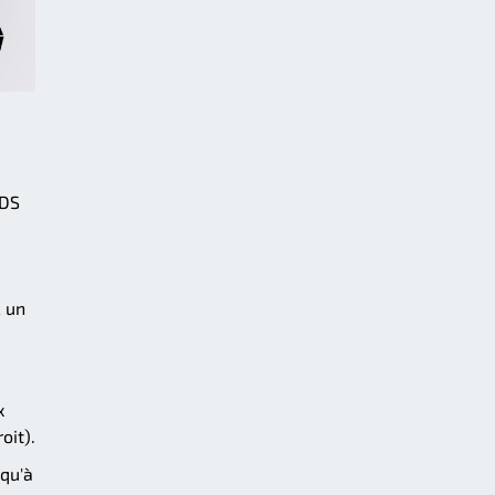
PDS
c un
x
oit).
 qu'à