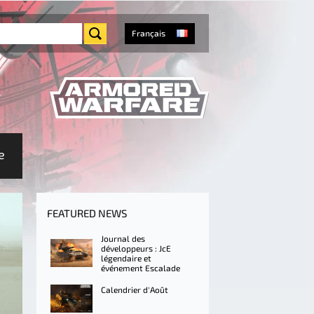
Français
e
FEATURED NEWS
Journal des
développeurs : JcE
légendaire et
événement Escalade
Calendrier d'Août