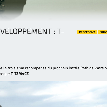
VELOPPEMENT : T-
PRÉCÉDENT
SUI
de la troisième récompense du prochain Battle Path de Wars o
tchèque
T-72M4CZ
.