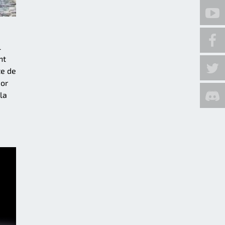
l
nt
te de
dor
la