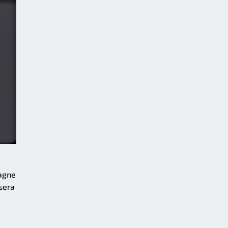
agne
sera