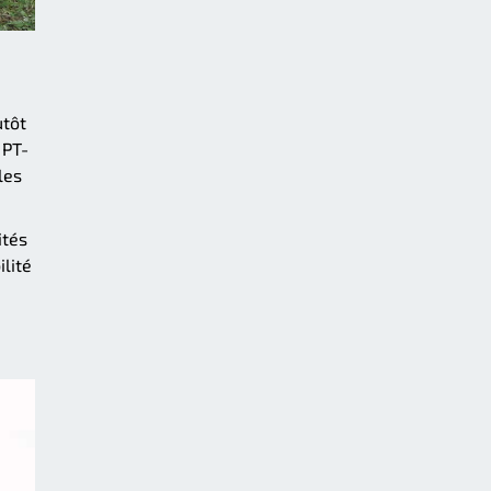
utôt
 PT-
les
ités
ilité