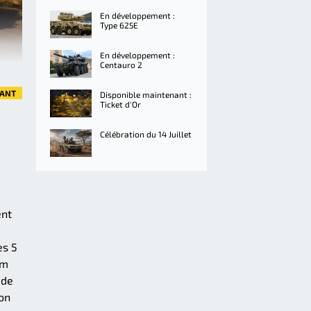
En développement :
Type 625E
En développement :
Centauro 2
VANT
Disponible maintenant :
Ticket d'Or
Célébration du 14 Juillet
ent
es 5
om
 de
non