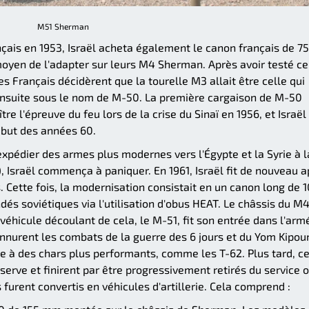
M51 Sherman
nçais en 1953, Israël acheta également le canon français de 
oyen de l'adapter sur leurs M4 Sherman. Après avoir testé ce
 Français décidèrent que la tourelle M3 allait être celle qui
u ensuite sous le nom de M-50. La première cargaison de M-50
tre l'épreuve du feu lors de la crise du Sinaï en 1956, et Israël
ébut des années 60.
pédier des armes plus modernes vers l'Égypte et la Syrie à la
Israël commença à paniquer. En 1961, Israël fit de nouveau a
 Cette fois, la modernisation consistait en un canon long de 
dés soviétiques via l'utilisation d'obus HEAT. Le châssis du M4
 véhicule découlant de cela, le M-51, fit son entrée dans l'arm
nnurent les combats de la guerre des 6 jours et du Yom Kipour
e à des chars plus performants, comme les T-62. Plus tard, c
erve et finirent par être progressivement retirés du service 
furent convertis en véhicules d'artillerie. Cela comprend :