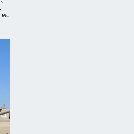
us
s
de M4