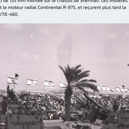
0 de 155 mm montée sur le châssis de Sherman. Les modèles
t le moteur radial Continental R-975, et reçurent plus tard la
 VT8-460.