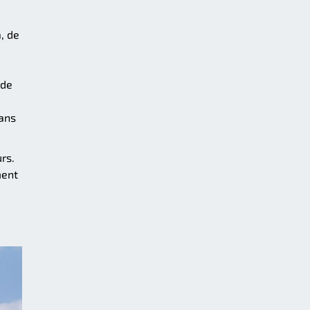
, de
 de
mans
rs.
ment