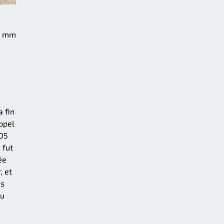
75 mm
 fin
ppel
105
 fut
ée
, et
es
ou