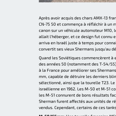
Après avoir acquis des chars AMX-13 fra
CN-75 50 et commença à réfléchir à un m
canon sur un véhicule automoteur M10, les
allait l'héberger, et ce design fut conn
arriva en Israël juste à temps pour connaî
convertit ses vieux Shermans jusqu'au d
Quand les Soviétiques commencèrent à ex
des années 50 (notamment des T-54/55), 
à la France pour améliorer ses Shermans.
mm, capable de détruire les derniers blin
sélectionné, ainsi que la tourelle T23. Le
israélienne en 1962. Les M-50 et M-51 co
les M-51 connurent de bons résultats fac
Sherman furent affectés aux unités de rés
vendus. Cependant, certains de ces tanks 