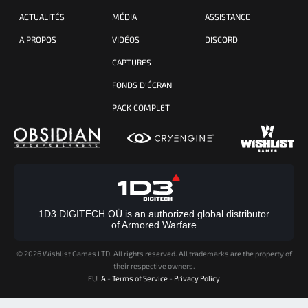
ACTUALITÉS
MÉDIA
ASSISTANCE
A PROPOS
VIDÉOS
DISCORD
CAPTURES
FONDS D'ÉCRAN
PACK COMPLET
1D3 DIGITECH OÜ is an authorized global distributor
of Armored Warfare
©
2026 Wishlist Games LTD. All rights reserved. All trademarks are the property of
their respective owners.
EULA
-
Terms of Service
-
Privacy Policy