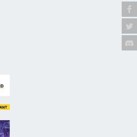
RD
VANT