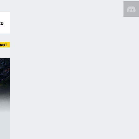
RD
VANT