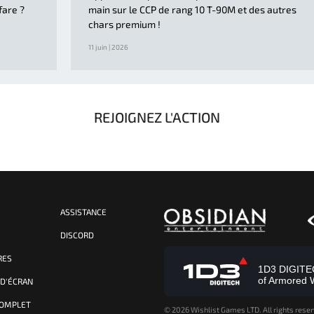
fare ?
main sur le CCP de rang 10 T-90M et des autres
chars premium !
11 juin | 2026
REJOIGNEZ L'ACTION
ASSISTANCE
S
DISCORD
RES
1D3 DIGITECH
of Armored 
 D'ÉCRAN
COMPLET
©
2026 Wishlist Games LTD. All rights reser