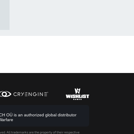
 OÜ is an authorized global distributor
Warfare
ved. All trademarks are the property of their respective