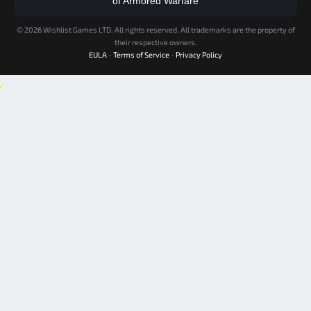
of Armored Warfare
©
2026 Wishlist Games LTD. All rights reserved. All trademarks are the property of
their respective owners.
EULA
-
Terms of Service
-
Privacy Policy