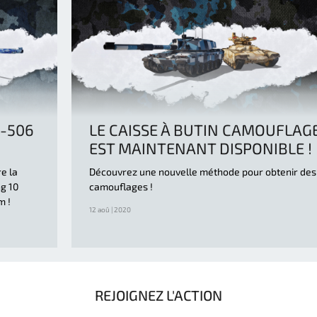
N-506
LE CAISSE À BUTIN CAMOUFLAG
EST MAINTENANT DISPONIBLE !
re la
Découvrez une nouvelle méthode pour obtenir des
ng 10
camouflages !
m !
12 aoû | 2020
REJOIGNEZ L'ACTION