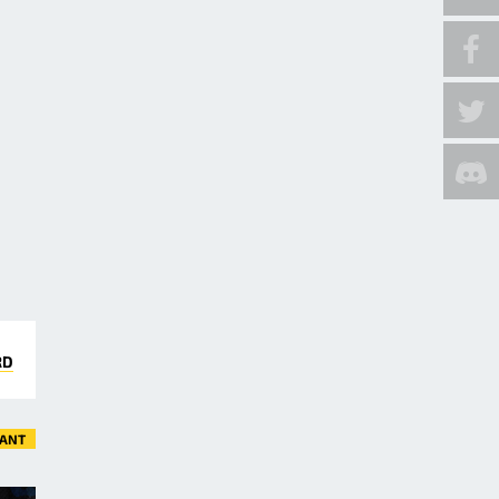
RD
VANT