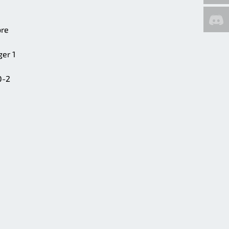
bre
er 1
D-2