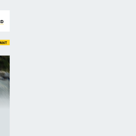
RD
VANT