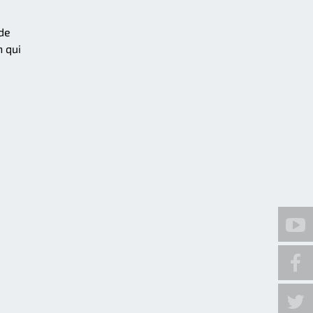
 de
n qui