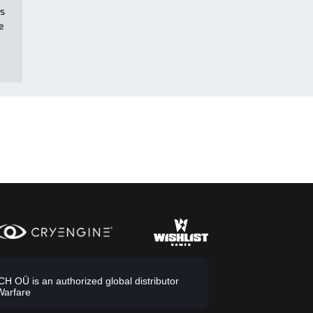
us
e
 OÜ is an authorized global distributor
Warfare