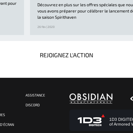
yant pour
Découvrez en plus sur les offres spéciales que no
vous avons préparer pour célébrer le lancement d
la saison Spirithaven
26 fév | 2020
REJOIGNEZ L'ACTION
ASSISTANCE
S
DISCORD
RES
1D3 DIGITECH
of Armored 
 D'ÉCRAN