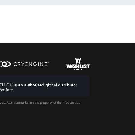
 OÜ is an authorized global distributor
Warfare
ved. All trademarks are the property of their respective