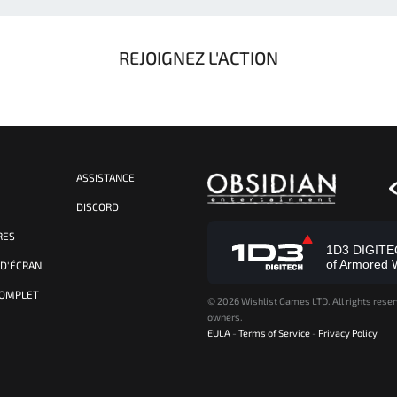
REJOIGNEZ L'ACTION
ASSISTANCE
S
DISCORD
RES
1D3 DIGITECH
of Armored 
 D'ÉCRAN
COMPLET
©
2026 Wishlist Games LTD. All rights reser
owners.
EULA
-
Terms of Service
-
Privacy Policy