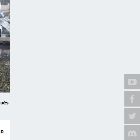
qués
RD