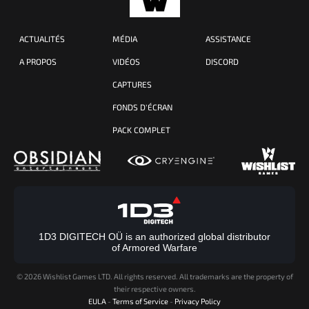
ACTUALITÉS
MÉDIA
ASSISTANCE
A PROPOS
VIDÉOS
DISCORD
CAPTURES
FONDS D'ÉCRAN
PACK COMPLET
1D3 DIGITECH OÜ is an authorized global distributor
of Armored Warfare
©
2026 Wishlist Games LTD. All rights reserved. All trademarks are the property of
their respective owners.
EULA
-
Terms of Service
-
Privacy Policy