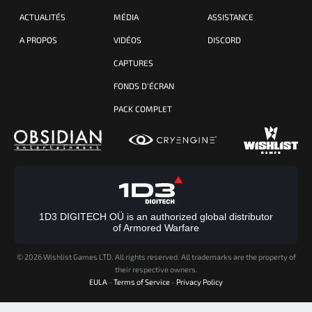
ACTUALITÉS
MÉDIA
ASSISTANCE
A PROPOS
VIDÉOS
DISCORD
CAPTURES
FONDS D'ÉCRAN
PACK COMPLET
1D3 DIGITECH OÜ is an authorized global distributor
of Armored Warfare
©
2026 Wishlist Games LTD. All rights reserved. All trademarks are the property of
their respective owners.
EULA
-
Terms of Service
-
Privacy Policy