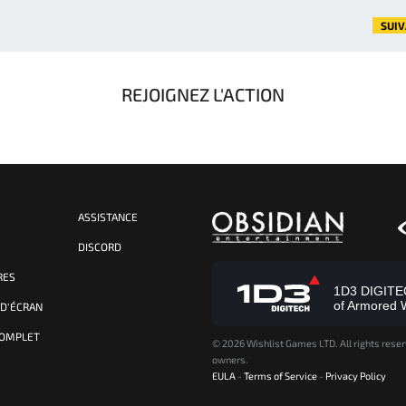
SUI
REJOIGNEZ L'ACTION
ASSISTANCE
S
DISCORD
RES
1D3 DIGITECH
of Armored 
 D'ÉCRAN
COMPLET
©
2026 Wishlist Games LTD. All rights reser
owners.
EULA
-
Terms of Service
-
Privacy Policy