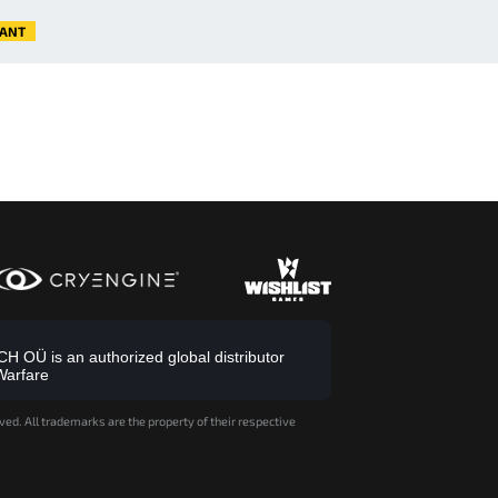
VANT
 OÜ is an authorized global distributor
Warfare
ved. All trademarks are the property of their respective