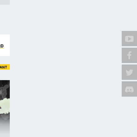
RD
VANT