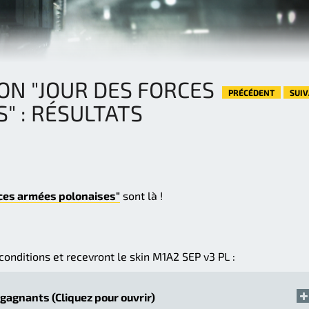
ON "JOUR DES FORCES
PRÉCÉDENT
SUI
" : RÉSULTATS
rces armées polonaises"
sont là !
conditions et recevront le skin M1A2 SEP v3 PL :
 gagnants (Cliquez pour ouvrir)