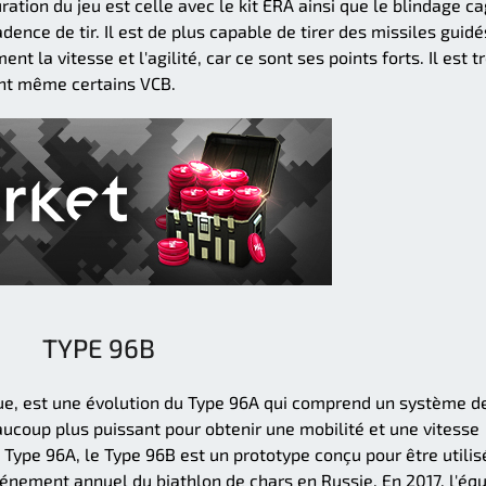
ration du jeu est celle avec le kit ERA ainsi que le blindage c
adence de tir. Il est de plus capable de tirer des missiles guidé
ent la vitesse et l'agilité, car ce sont ses points forts. Il est t
ant même certains VCB.
TYPE 96B
ue, est une évolution du Type 96A qui comprend un système d
aucoup plus puissant pour obtenir une mobilité et une vitesse
ype 96A, le Type 96B est un prototype conçu pour être utilis
'événement annuel du biathlon de chars en Russie. En 2017, l'éq