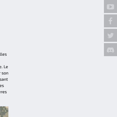
lles
e. Le
r son
ssant
es
ères