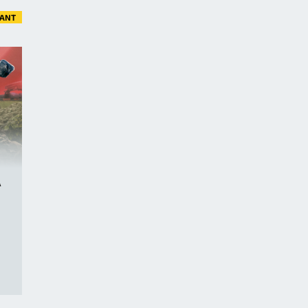
VANT
A