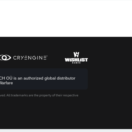
 OÜ is an authorized global distributor
Warfare
ved. All trademarks are the property of their respective