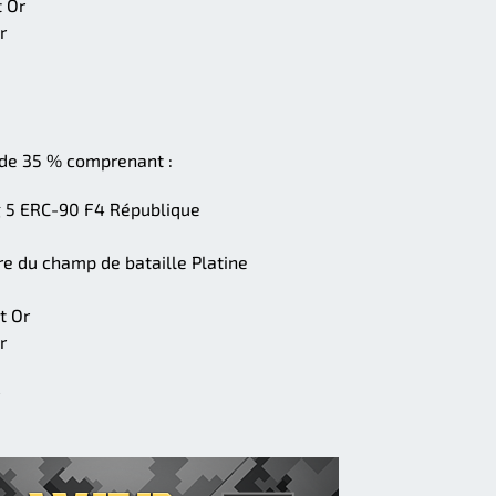
 Or
r
 de 35 % comprenant :
 5 ERC-90 F4 République
re du champ de bataille Platine
t Or
r