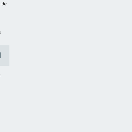
s de
e
t