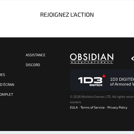
REJOIGNEZ L'ACTION
ASSISTANCE
S
DISCORD
RES
1D3 DIGITECH
of Armored 
 D'ÉCRAN
COMPLET
©
2026 Wishlist Games LTD. All rights reser
owners.
EULA
-
Terms of Service
-
Privacy Policy