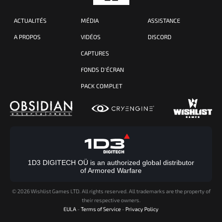
ACTUALITÉS
MÉDIA
ASSISTANCE
A PROPOS
VIDÉOS
DISCORD
CAPTURES
FONDS D'ÉCRAN
PACK COMPLET
1D3 DIGITECH OÜ is an authorized global distributor
of Armored Warfare
©
2026 Wishlist Games LTD. All rights reserved. All trademarks are the property of
their respective owners.
EULA
-
Terms of Service
-
Privacy Policy