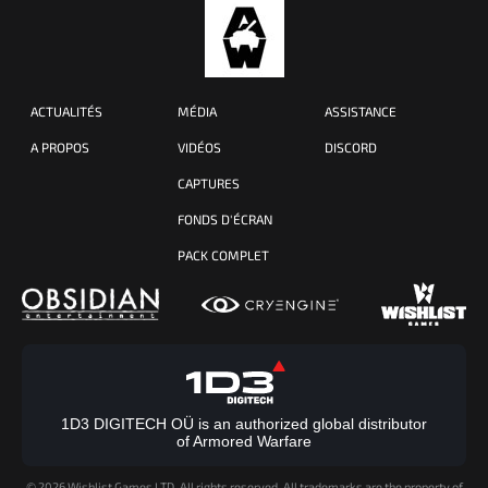
ACTUALITÉS
MÉDIA
ASSISTANCE
A PROPOS
VIDÉOS
DISCORD
CAPTURES
FONDS D'ÉCRAN
PACK COMPLET
1D3 DIGITECH OÜ is an authorized global distributor
of Armored Warfare
©
2026 Wishlist Games LTD. All rights reserved. All trademarks are the property of