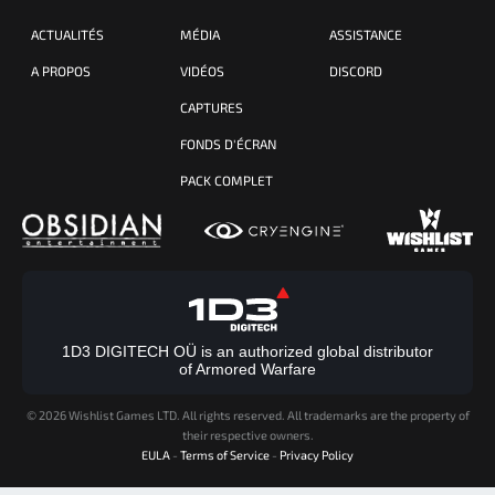
ACTUALITÉS
MÉDIA
ASSISTANCE
A PROPOS
VIDÉOS
DISCORD
CAPTURES
FONDS D'ÉCRAN
PACK COMPLET
1D3 DIGITECH OÜ is an authorized global distributor
of Armored Warfare
©
2026 Wishlist Games LTD. All rights reserved. All trademarks are the property of
their respective owners.
EULA
-
Terms of Service
-
Privacy Policy