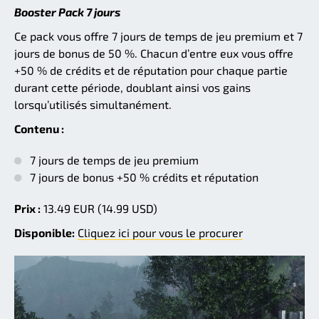
Booster Pack 7 jours
Ce pack vous offre 7 jours de temps de jeu premium et 7
jours de bonus de 50 %. Chacun d’entre eux vous offre
+50 % de crédits et de réputation pour chaque partie
durant cette période, doublant ainsi vos gains
lorsqu’utilisés simultanément.
Contenu :
7 jours de temps de jeu premium
7 jours de bonus +50 % crédits et réputation
Prix :
13.49 EUR (14.99 USD)
Disponible:
Cliquez ici pour vous le procurer