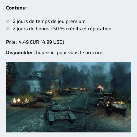
Contenu :
2 jours de temps de jeu premium
2 jours de bonus +50 % crédits et réputation
Prix :
4.49 EUR (4.99 USD)
Disponible:
Cliquez ici pour vous le procurer