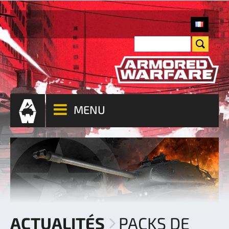
MENU
ACTUALITÉS
PACKS DE