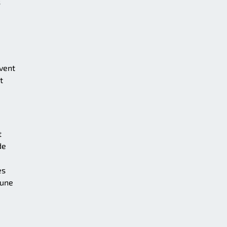
s
uvent
t
t
de
es
 une