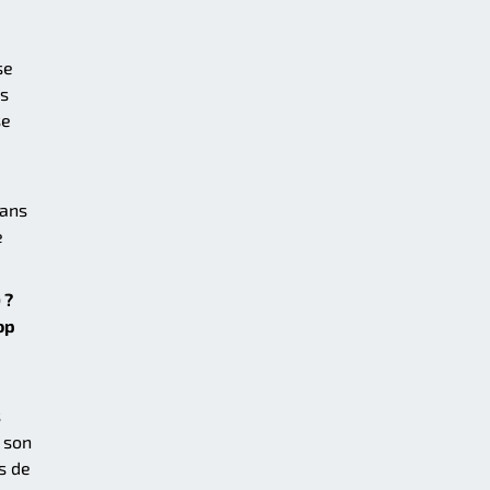
se
us
se
dans
e
 ?
op
s
s son
s de