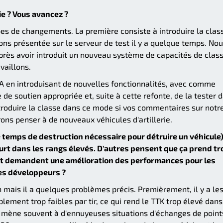
ie ? Vous avancez ?
es de changements. La première consiste à introduire la clas
ns présentée sur le serveur de test il y a quelque temps. No
rès avoir introduit un nouveau système de capacités de clas
vaillons.
CA en introduisant de nouvelles fonctionnalités, avec comme
 de soutien appropriée et, suite à cette refonte, de la tester 
troduire la classe dans ce mode si vos commentaires sur notr
rons penser à de nouveaux véhicules d'artillerie.
e temps de destruction nécessaire pour détruire un véhicule)
urt dans les rangs élevés. D'autres pensent que ça prend tr
et demandent une amélioration des performances pour les
les développeurs ?
mais il a quelques problèmes précis. Premièrement, il y a le
plement trop faibles par tir, ce qui rend le TTK trop élevé dan
a mène souvent à d'ennuyeuses situations d'échanges de point