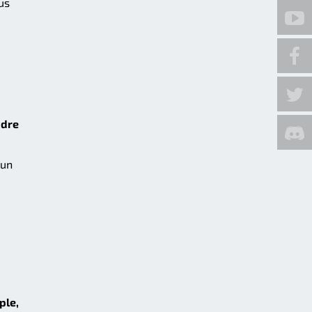
us
ndre
'un
ple,