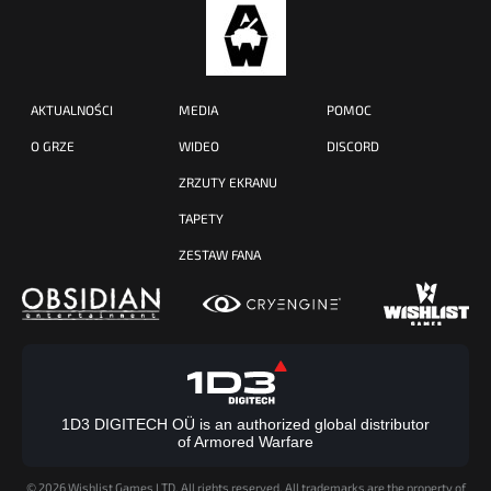
AKTUALNOŚCI
MEDIA
POMOC
O GRZE
WIDEO
DISCORD
ZRZUTY EKRANU
TAPETY
ZESTAW FANA
1D3 DIGITECH OÜ is an authorized global distributor
of Armored Warfare
©
2026 Wishlist Games LTD. All rights reserved. All trademarks are the property of