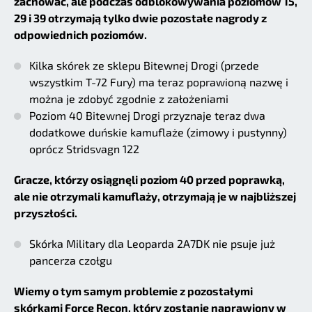
zachować, ale podczas odblokowywania poziomów 15,
29 i 39 otrzymają tylko dwie pozostałe nagrody z
odpowiednich poziomów.
Kilka skórek ze sklepu Bitewnej Drogi (przede
wszystkim T-72 Fury) ma teraz poprawioną nazwę i
można je zdobyć zgodnie z założeniami
Poziom 40 Bitewnej Drogi przyznaje teraz dwa
dodatkowe duńskie kamuflaże (zimowy i pustynny)
oprócz Stridsvagn 122
Gracze, którzy osiągnęli poziom 40 przed poprawką,
ale nie otrzymali kamuflaży, otrzymają je w najbliższej
przyszłości.
Skórka Military dla Leoparda 2A7DK nie psuje już
pancerza czołgu
Wiemy o tym samym problemie z pozostałymi
skórkami Force Recon, który zostanie naprawiony w