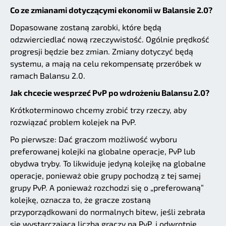
Co ze zmianami dotyczącymi ekonomii w Balansie 2.0?
Dopasowane zostaną zarobki, które będą
odzwierciedlać nową rzeczywistość. Ogólnie prędkość
progresji będzie bez zmian. Zmiany dotyczyć będą
systemu, a mają na celu rekompensatę przeróbek w
ramach Balansu 2.0.
Jak chcecie wesprzeć PvP po wdrożeniu Balansu 2.0?
Krótkoterminowo chcemy zrobić trzy rzeczy, aby
rozwiązać problem kolejek na PvP.
Po pierwsze: Dać graczom możliwość wyboru
preferowanej kolejki na globalne operacje, PvP lub
obydwa tryby. To likwiduje jedyną kolejkę na globalne
operacje, ponieważ obie grupy pochodzą z tej samej
grupy PvP. A ponieważ rozchodzi się o „preferowaną”
kolejkę, oznacza to, że gracze zostaną
przyporządkowani do normalnych bitew, jeśli zebrała
się wystarczająca liczba graczy na PvP, i odwrotnie.