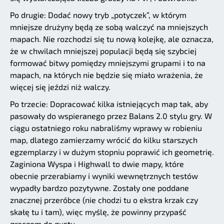
Po drugie: Dodać nowy tryb „potyczek”, w którym
mniejsze drużyny będą ze sobą walczyć na mniejszych
mapach. Nie rozchodzi się tu nową kolejkę, ale oznacza,
że w chwilach mniejszej populacji będą się szybciej
formować bitwy pomiędzy mniejszymi grupami i to na
mapach, na których nie będzie się miało wrażenia, że
więcej się jeździ niż walczy.
Po trzecie: Dopracować kilka istniejących map tak, aby
pasowały do wspieranego przez Balans 2.0 stylu gry. W
ciągu ostatniego roku nabraliśmy wprawy w robieniu
map, dlatego zamierzamy wrócić do kilku starszych
egzemplarzy i w dużym stopniu poprawić ich geometrię.
Zaginiona Wyspa i Highwall to dwie mapy, które
obecnie przerabiamy i wyniki wewnętrznych testów
wypadły bardzo pozytywne. Zostały one poddane
znacznej przeróbce (nie chodzi tu o ekstra krzak czy
skałę tu i tam), więc myślę, że powinny przypaść
graczom do gustu.