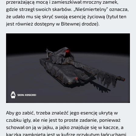
przerażającą mocą i zamieszkiwał mroczny zamek,
gdzie strzegł swoich skarbów. „Nieśmiertelny” oznacza,
że udało mu się skryć swoją esencję życiową (tytuł ten
jest również dostępny w Bitewnej drodze).
Aby go zabić, trzeba znaleźć jego esencję ukrytą w
czubku igły, ale nie jest to proste zadanie, ponieważ
schował on ją w jajku, a jajko znajduje się w kaczce, a
kaczka zamknięta jest w kufrze przykutym łańcuchami