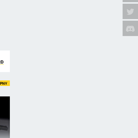
RD
ĘPNY