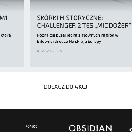
2M1
SKÓRKI HISTORYCZNE:
CHALLENGER 2 TES „MIODOŻER”
 która
Poznajcie bliżej jedną z głównych nagród w
Bitewnej drodze Na skraju Europy
03/22/2024 - 12:58
DOŁĄCZ DO AKCJI
POMOC