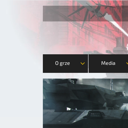
O grze
Media