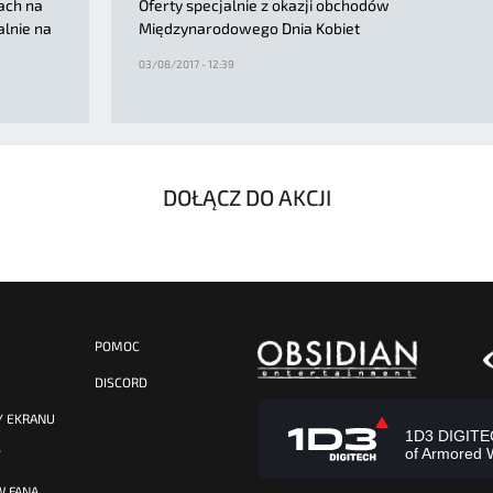
ach na
Oferty specjalnie z okazji obchodów
alnie na
Międzynarodowego Dnia Kobiet
03/08/2017 - 12:39
DOŁĄCZ DO AKCJI
POMOC
DISCORD
Y EKRANU
1D3 DIGITECH
of Armored 
Y
W FANA