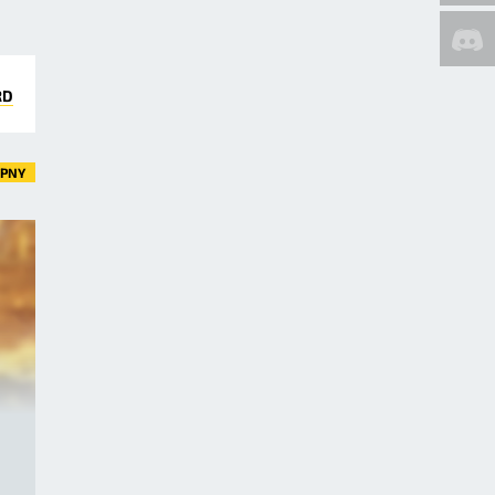
RD
ĘPNY