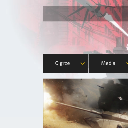
O grze
Media