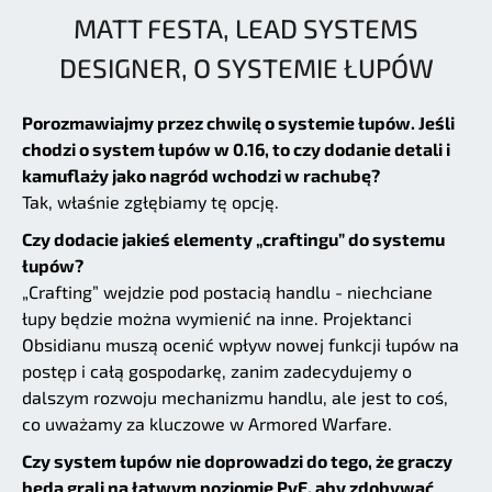
MATT FESTA, LEAD SYSTEMS
DESIGNER, O SYSTEMIE ŁUPÓW
Porozmawiajmy przez chwilę o systemie łupów. Jeśli
chodzi o system łupów w 0.16, to czy dodanie detali i
kamuflaży jako nagród wchodzi w rachubę?
Tak, właśnie zgłębiamy tę opcję.
Czy dodacie jakieś elementy „craftingu” do systemu
łupów?
„Crafting” wejdzie pod postacią handlu - niechciane
łupy będzie można wymienić na inne. Projektanci
Obsidianu muszą ocenić wpływ nowej funkcji łupów na
postęp i całą gospodarkę, zanim zadecydujemy o
dalszym rozwoju mechanizmu handlu, ale jest to coś,
co uważamy za kluczowe w Armored Warfare.
Czy system łupów nie doprowadzi do tego, że graczy
będą grali na łatwym poziomie PvE, aby zdobywać