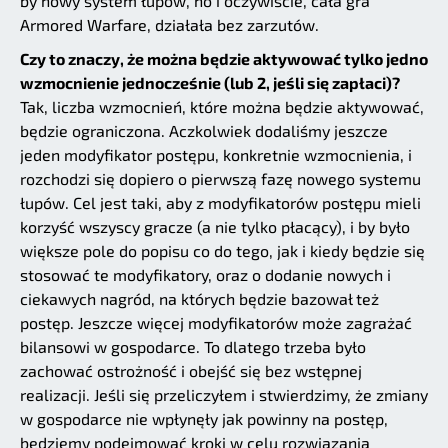
by nowy system łupów, no i oczywiście, cała gra
Armored Warfare, działała bez zarzutów.
Czy to znaczy, że można będzie aktywować tylko jedno
wzmocnienie jednocześnie (lub 2, jeśli się zapłaci)?
Tak, liczba wzmocnień, które można będzie aktywować,
będzie ograniczona. Aczkolwiek dodaliśmy jeszcze
jeden modyfikator postępu, konkretnie wzmocnienia, i
rozchodzi się dopiero o pierwszą fazę nowego systemu
łupów. Cel jest taki, aby z modyfikatorów postępu mieli
korzyść wszyscy gracze (a nie tylko płacący), i by było
większe pole do popisu co do tego, jak i kiedy będzie się
stosować te modyfikatory, oraz o dodanie nowych i
ciekawych nagród, na których będzie bazował też
postęp. Jeszcze więcej modyfikatorów może zagrażać
bilansowi w gospodarce. To dlatego trzeba było
zachować ostrożność i obejść się bez wstępnej
realizacji. Jeśli się przeliczyłem i stwierdzimy, że zmiany
w gospodarce nie wpłynęły jak powinny na postęp,
będziemy podejmować kroki w celu rozwiązania