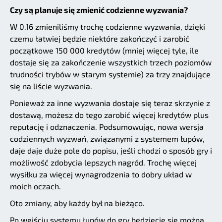
Czy są planuje się zmienić codzienne wyzwania?
W 0.16 zmieniliśmy trochę codzienne wyzwania, dzięki
czemu łatwiej będzie niektóre zakończyć i zarobić
początkowe 150 000 kredytów (mniej więcej tyle, ile
dostaje się za zakończenie wszystkich trzech poziomów
trudności trybów w starym systemie) za trzy znajdujące
się na liście wyzwania.
Ponieważ za inne wyzwania dostaje się teraz skrzynie z
dostawą, możesz do tego zarobić więcej kredytów plus
reputację i odznaczenia. Podsumowując, nowa wersja
codziennych wyzwań, związanymi z systemem łupów,
daje daje duże pole do popisu, jeśli chodzi o sposób gry i
możliwość zdobycia lepszych nagród. Trochę więcej
wysiłku za więcej wynagrodzenia to dobry układ w
moich oczach.
Oto zmiany, aby każdy był na bieżąco.
Po wejściu systemu łupów do gry będziecie się można