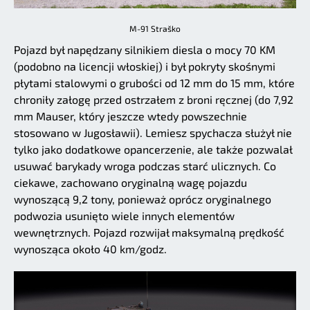
M-91 Straško
Pojazd był napędzany silnikiem diesla o mocy 70 KM
(podobno na licencji włoskiej) i był pokryty skośnymi
płytami stalowymi o grubości od 12 mm do 15 mm, które
chroniły załogę przed ostrzałem z broni ręcznej (do 7,92
mm Mauser, który jeszcze wtedy powszechnie
stosowano w Jugosławii). Lemiesz spychacza służył nie
tylko jako dodatkowe opancerzenie, ale także pozwalał
usuwać barykady wroga podczas starć ulicznych. Co
ciekawe, zachowano oryginalną wagę pojazdu
wynoszącą 9,2 tony, ponieważ oprócz oryginalnego
podwozia usunięto wiele innych elementów
wewnętrznych. Pojazd rozwijał maksymalną prędkość
wynosząca około 40 km/godz.