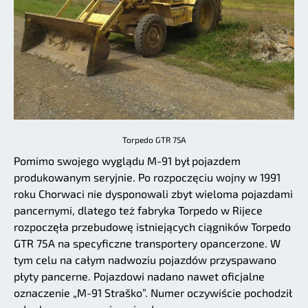
Torpedo GTR 75A
Pomimo swojego wyglądu M-91 był pojazdem
produkowanym seryjnie. Po rozpoczęciu wojny w 1991
roku Chorwaci nie dysponowali zbyt wieloma pojazdami
pancernymi, dlatego też fabryka Torpedo w Rijece
rozpoczęła przebudowę istniejących ciągników Torpedo
GTR 75A na specyficzne transportery opancerzone. W
tym celu na całym nadwoziu pojazdów przyspawano
płyty pancerne. Pojazdowi nadano nawet oficjalne
oznaczenie „M-91 Straško”. Numer oczywiście pochodził