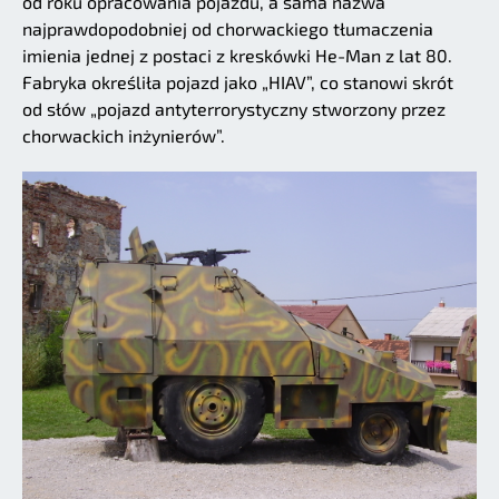
od roku opracowania pojazdu, a sama nazwa
najprawdopodobniej od chorwackiego tłumaczenia
imienia jednej z postaci z kreskówki He-Man z lat 80.
Fabryka określiła pojazd jako „HIAV”, co stanowi skrót
od słów „pojazd antyterrorystyczny stworzony przez
chorwackich inżynierów”.