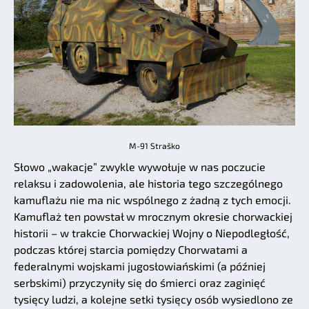
M-91 Straško
Słowo „wakacje” zwykle wywołuje w nas poczucie
relaksu i zadowolenia, ale historia tego szczególnego
kamuflażu nie ma nic wspólnego z żadną z tych emocji.
Kamuflaż ten powstał w mrocznym okresie chorwackiej
historii – w trakcie Chorwackiej Wojny o Niepodległość,
podczas której starcia pomiędzy Chorwatami a
federalnymi wojskami jugosłowiańskimi (a później
serbskimi) przyczyniły się do śmierci oraz zaginięć
tysięcy ludzi, a kolejne setki tysięcy osób wysiedlono ze