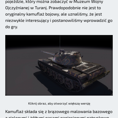
pojeździe, który można zobaczyć w Muzeum Wojny
Ojczyźnianej w Turanj. Prawdopodobnie nie jest to
oryginalny kamuflaż bojowy, ale uznaliśmy, że jest
niezwykle interesujący i postanowiliśmy wprowadzić go
do gry.
Kliknij obraz, aby otworzyć większą wersję
Kamuflaż składa się z brązowego malowania bazowego
z zielonymi i żółtymi pasami naniesionymi natryskowo.