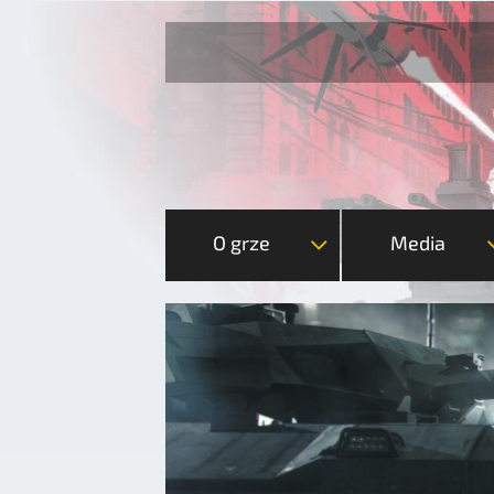
O grze
Media