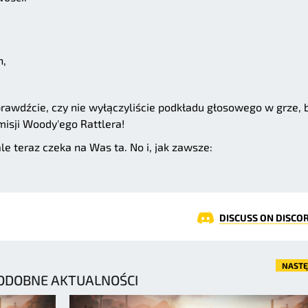
n,
rawdźcie, czy nie wyłączyliście podkładu głosowego w grze, 
isji Woody'ego Rattlera!
le teraz czeka na Was ta. No i, jak zawsze:
DISCUSS ON DISCO
NAST
ODOBNE AKTUALNOŚCI