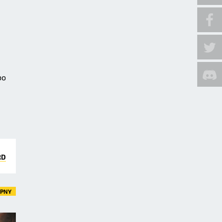
bo
RD
ĘPNY