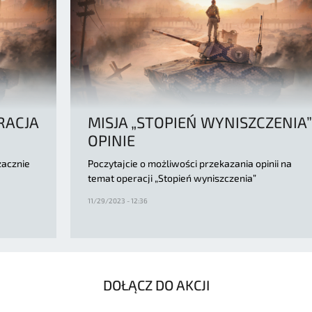
RACJA
MISJA „STOPIEŃ WYNISZCZENIA”
OPINIE
zacznie
Poczytajcie o możliwości przekazania opinii na
temat operacji „Stopień wyniszczenia”
11/29/2023 - 12:36
DOŁĄCZ DO AKCJI