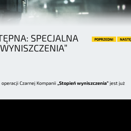
TĘPNA: SPECJALNA
POPRZEDNI
NAST
 WYNISZCZENIA”
h operacji Czarnej Kompanii
„Stopień wyniszczenia”
jest już