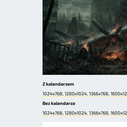
Z kalendarzem
1024x768
,
1280x1024
,
1366x768
,
1600x1
Bez kalendarza
1024x768
,
1280x1024
,
1366x768
,
1600x1