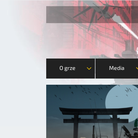
O grze
Media