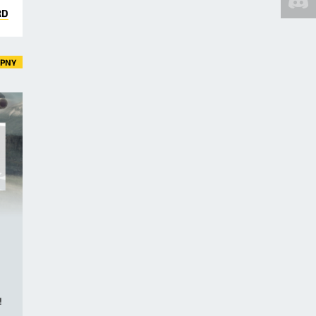
RD
ĘPNY
!