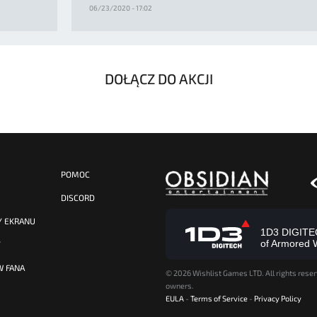
06/23/2020 - 17:02
DOŁĄCZ DO AKCJI
POMOC
DISCORD
Y EKRANU
1D3 DIGITECH
of Armored 
Y
W FANA
©
2026 Wishlist Games LTD. All rights reser
owners.
EULA
-
Terms of Service
-
Privacy Policy