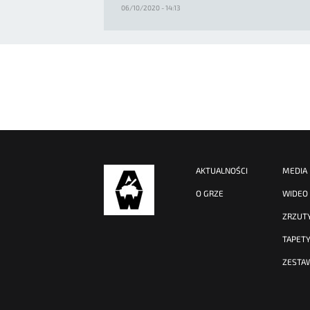
06/10/2020 - 14:13
AKTUALNOŚCI
MEDIA
O GRZE
WIDEO
ZRZUT
TAPET
ZESTA