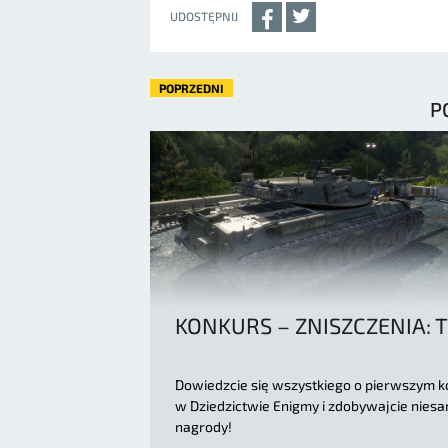
UDOSTĘPNIJ
POPRZEDNI
P
KONKURS – ZNISZCZENIA: T
Dowiedzcie się wszystkiego o pierwszym k
w Dziedzictwie Enigmy i zdobywajcie nies
nagrody!