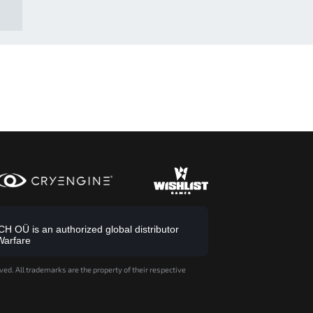
 OÜ is an authorized global distributor
Warfare
ved. All trademarks are the property of their respective