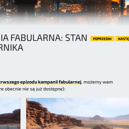
A FABULARNA: STAN
POPRZEDNI
NAST
RNIKA
erwszego epizodu kampanii fabularnej
, możemy wam
re obecnie nie są już dostępne):