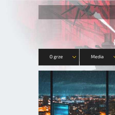
O grze
Media