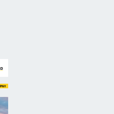
RD
ĘPNY