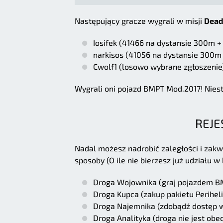
Następujący gracze wygrali w misji
Dead
Iosifek (41466 na dystansie 300m 
narkisos (41056 na dystansie 300
Cwolf1 (losowo wybrane zgłoszenie
Wygrali oni pojazd BMPT Mod.2017! Nieste
REJE
Nadal możesz nadrobić zaległości i zakwa
sposoby (O ile nie bierzesz już udziału w
Droga Wojownika (graj pojazdem B
Droga Kupca (zakup pakietu Perihel
Droga Najemnika (zdobądź dostęp w
Droga Analityka (droga nie jest obe