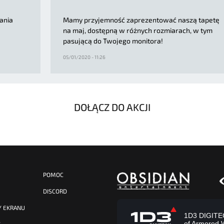
ania
Mamy przyjemność zaprezentować naszą tapetę
na maj, dostępną w różnych rozmiarach, w tym
pasującą do Twojego monitora!
05/01/2020 - 11:26
DOŁĄCZ DO AKCJI
POMOC
DISCORD
Y EKRANU
1D3 DIGITECH
of Armored 