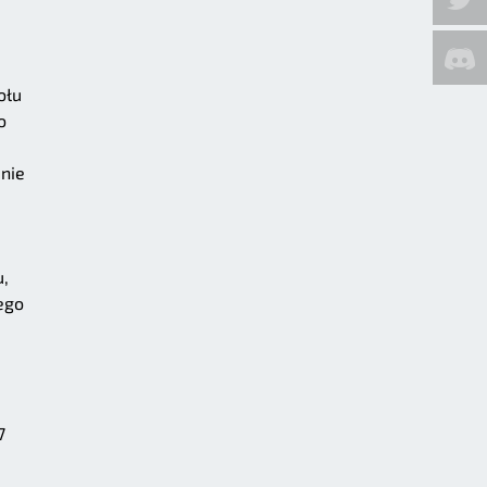
ołu
o
nie
u,
ego
7