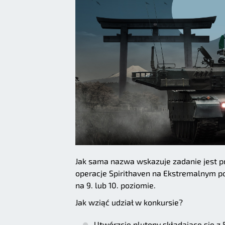
Jak sama nazwa wskazuje zadanie jest pr
operacje Spirithaven na Ekstremalnym p
na 9. lub 10. poziomie.
Jak wziąć udział w konkursie?
Utwórzcie plutony składające się z 