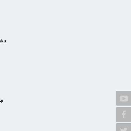
ska
ji