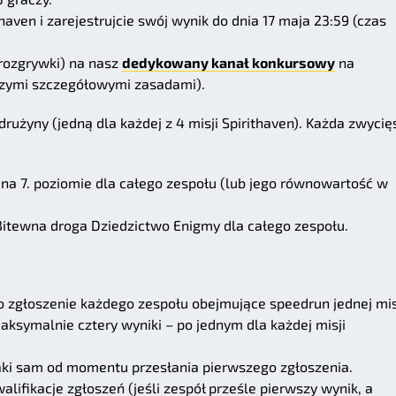
haven i zarejestrujcie swój wynik do dnia 17 maja 23:59 (czas
 rozgrywki) na nasz
dedykowany kanał konkursowy
na
ższymi szczegółowymi zasadami).
użyny (jedną dla każdej z 4 misji Spirithaven). Każda zwycię
a 7. poziomie dla całego zespołu (lub jego równowartość w
 Bitewna droga Dziedzictwo Enigmy dla całego zespołu.
 zgłoszenie każdego zespołu obejmujące speedrun jednej mis
aksymalnie cztery wyniki – po jednym dla każdej misji
aki sam od momentu przesłania pierwszego zgłoszenia.
ifikacje zgłoszeń (jeśli zespół prześle pierwszy wynik, a