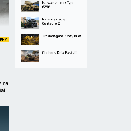
Na warsztacie: Type
625E
Na warsztacie:
Centauro 2
Już dostępne: Złoty Bilet
ĘPNY
Obchody Dnia Bastylii
e na
iał