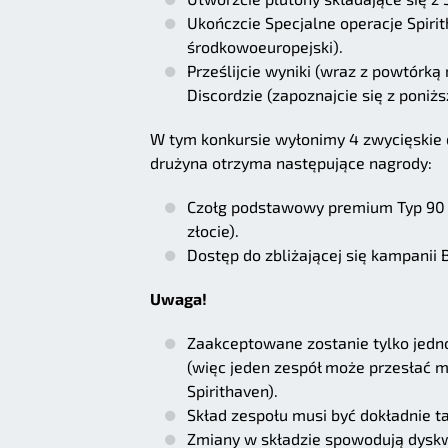
Ukończcie Specjalne operacje Spirit
środkowoeuropejski).
Prześlijcie wyniki (wraz z powtórką
Discordzie (zapoznajcie się z poni
W tym konkursie wyłonimy 4 zwycięskie dr
drużyna otrzyma następujące nagrody:
Czołg podstawowy premium Typ 90 n
złocie).
Dostęp do zbliżającej się kampanii
Uwaga!
Zaakceptowane zostanie tylko jedno
(więc jeden zespół może przesłać m
Spirithaven).
Skład zespołu musi być dokładnie t
Zmiany w składzie spowodują dyskwal