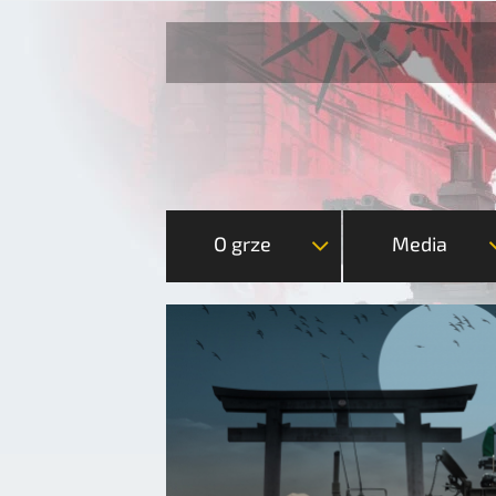
O grze
Media