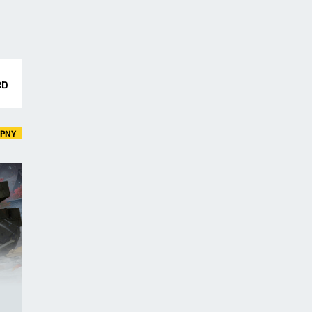
RD
ĘPNY