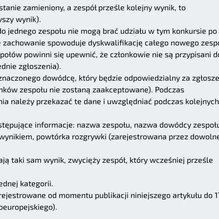
tanie zamieniony, a zespół prześle kolejny wynik, to
szy wynik).
 do jednego zespołu nie mogą brać udziału w tym konkursie po
ie zachowanie spowoduje dyskwalifikację całego nowego zesp
połów powinni się upewnić, że członkowie nie są przypisani d
dnie zgłoszenia).
znaczonego dowódcę, który będzie odpowiedzialny za zgłosze
onków zespołu nie zostaną zaakceptowane). Podczas
ia należy przekazać te dane i uwzględniać podczas kolejnych
stępujące informacje: nazwa zespołu, nazwa dowódcy zespoł
z wynikiem, powtórka rozgrywki (zarejestrowana przez dowoln
ają taki sam wynik, zwycięży zespół, który wcześniej prześle
dnej kategorii.
ejestrowane od momentu publikacji niniejszego artykułu do 1
oeuropejskiego).