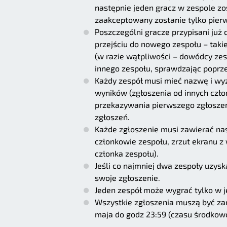
następnie jeden gracz w zespole zos
zaakceptowany zostanie tylko pierw
Poszczególni gracze przypisani już
przejściu do nowego zespołu – tak
(w razie wątpliwości – dowódcy zes
innego zespołu, sprawdzając poprze
Każdy zespół musi mieć nazwę i wy
wyników (zgłoszenia od innych czł
przekazywania pierwszego zgłoszen
zgłoszeń.
Każde zgłoszenie musi zawierać na
członkowie zespołu, zrzut ekranu 
członka zespołu).
Jeśli co najmniej dwa zespoły uzysk
swoje zgłoszenie.
Jeden zespół może wygrać tylko w je
Wszystkie zgłoszenia muszą być zar
maja do godz 23:59 (czasu środkow