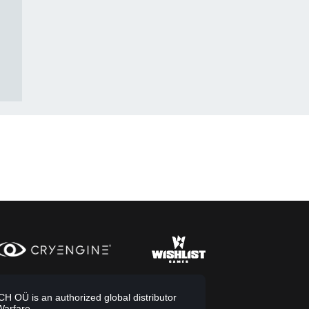
 OÜ is an authorized global distributor
Warfare