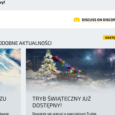
wy!
DISCUSS ON DISCO
NAST
ODOBNE AKTUALNOŚCI
OZU
TRYB ŚWIĄTECZNY JUŻ
DOSTĘPNY!
stawie
Dowiedz się więcej o specjalnym Trybie