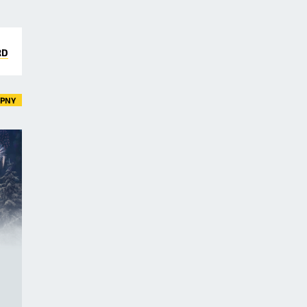
RD
ĘPNY