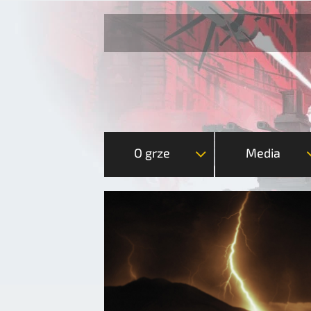
O grze
Media