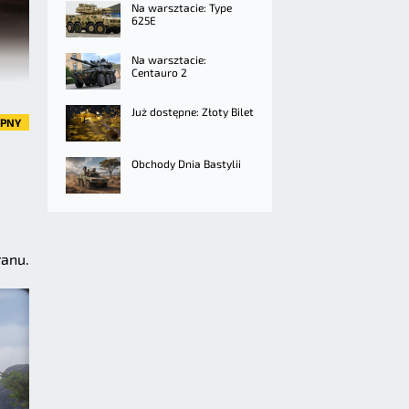
Na warsztacie: Type
625E
Na warsztacie:
Centauro 2
Już dostępne: Złoty Bilet
ĘPNY
Obchody Dnia Bastylii
ranu.