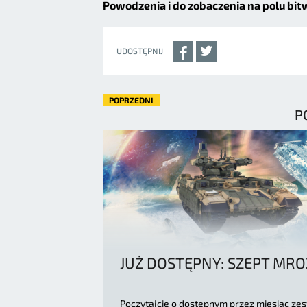
Powodzenia i do zobaczenia na polu bit
UDOSTĘPNIJ
POPRZEDNI
P
JUŻ DOSTĘPNY: SZEPT MR
Poczytajcie o dostępnym przez miesiąc ze