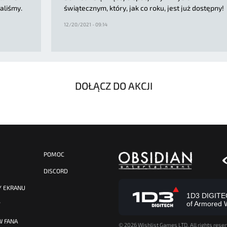
aliśmy.
świątecznym, który, jak co roku, jest już dostępny!
12/20/2021 - 09:14
DOŁĄCZ DO AKCJI
POMOC
DISCORD
Y EKRANU
1D3 DIGITECH
of Armored 
Y
W FANA
©
2026 Wishlist Games LTD. All rights reser