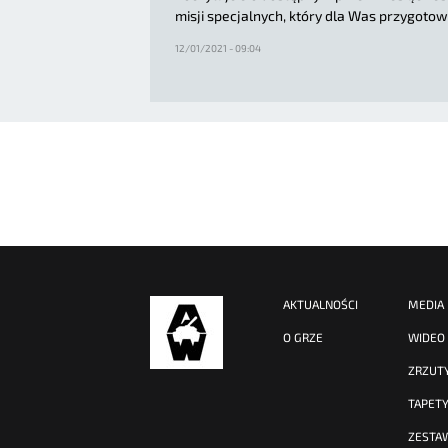
misji specjalnych, który dla Was przygotow
12/01/2021 - 09:04
AKTUALNOŚCI
MEDIA
O GRZE
WIDEO
ZRZUT
TAPET
ZESTA