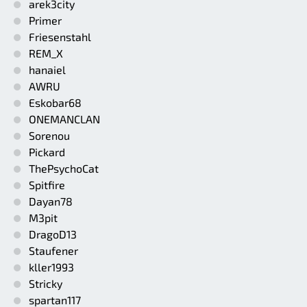
arek3city
Primer
Friesenstahl
REM_X
hanaiel
AWRU
Eskobar68
ONEMANCLAN
Sorenou
Pickard
ThePsychoCat
Spitfire
Dayan78
M3pit
DragoD13
Staufener
kller1993
Stricky
spartan117