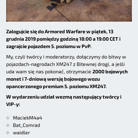
Zalogujcie się do Armored Warfare w piątek, 13
grudnia 2019 pomiędzy godziną 18:00 a 19:00 CET i
zagrajcie pojazdem 5. poziomu w PvP.
My, czyli twórcy i moderatorzy, dołączymy do bitwy w
pojazdach-nagrodach XM247 z Bitewnej drogi, a jeśli
uda wam się nas pokonać, otrzymacie
2000 bojowych
monet i 7-dniową wersję bojowego wozu
opancerzonego premium 5. poziomu XM247.
W wydarzeniu udział wezmą następujący twórcy i
VIP-y:
MaciekM4a4
Bat_Comrad
waidler