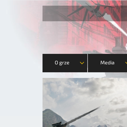
O grze
Media