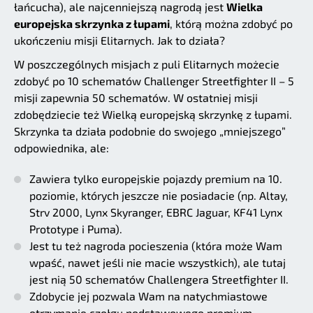
łańcucha), ale najcenniejszą nagrodą jest
Wielka
europejska skrzynka z łupami
, którą można zdobyć po
ukończeniu misji Elitarnych. Jak to działa?
W poszczególnych misjach z puli Elitarnych możecie
zdobyć po 10 schematów Challenger Streetfighter II – 5
misji zapewnia 50 schematów. W ostatniej misji
zdobędziecie też Wielką europejską skrzynkę z łupami.
Skrzynka ta działa podobnie do swojego „mniejszego”
odpowiednika, ale:
Zawiera tylko europejskie pojazdy premium na 10.
poziomie, których jeszcze nie posiadacie (np. Altay,
Strv 2000, Lynx Skyranger, EBRC Jaguar, KF41 Lynx
Prototype i Puma).
Jest tu też nagroda pocieszenia (która może Wam
wpaść, nawet jeśli nie macie wszystkich), ale tutaj
jest nią 50 schematów Challengera Streetfighter II.
Zdobycie jej pozwala Wam na natychmiastowe
otrzymanie czołgu podstawowego premium