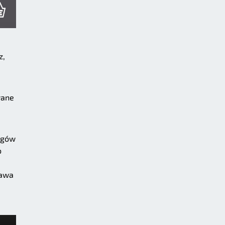
z,
wane
ołgów
o
kawa