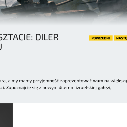
ZTACIE: DILER
POPRZEDNI
NAST
U
ą parą, a my mamy przyjemność zaprezentować wam największ
ści. Zapoznajcie się z nowym dilerem izraelskiej gałęzi,