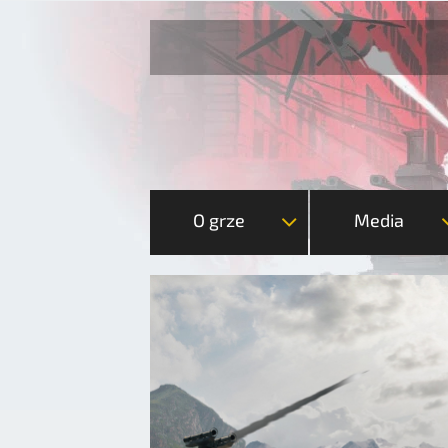
O grze
Media