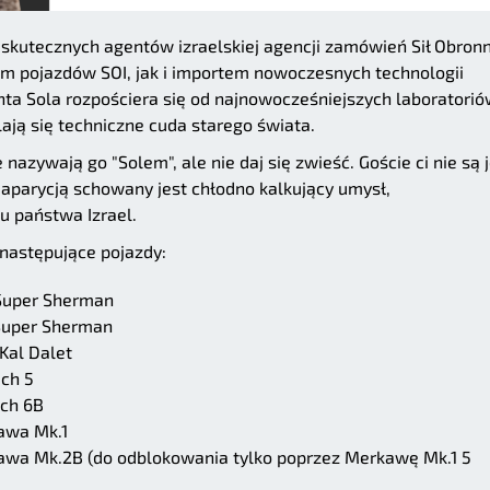
 skutecznych agentów izraelskiej agencji zamówień Sił Obron
em pojazdów SOI, jak i importem nowoczesnych technologii
ta Sola rozpościera się od najnowocześniejszych laboratori
ają się techniczne cuda starego świata.
nazywają go "Solem", ale nie daj się zwieść. Goście ci nie są 
aparycją schowany jest chłodno kalkujący umysł,
u państwa Izrael.
następujące pojazdy:
Super Sherman
Super Sherman
Kal Dalet
ch 5
ch 6B
awa Mk.1
wa Mk.2B (do odblokowania tylko poprzez Merkawę Mk.1 5