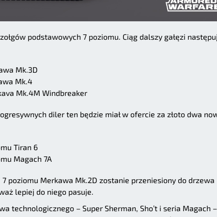
czołgów podstawowych 7 poziomu. Ciąg dalszy gałęzi następu
kawa Mk.3D
awa Mk.4
kava Mk.4M Windbreaker
gresywnych diler ten będzie miał w ofercie za złoto dwa no
mu Tiran 6
omu Magach 7A
 7 poziomu Merkawa Mk.2D zostanie przeniesiony do drzewa
aż lepiej do niego pasuje.
wa technologicznego – Super Sherman, Sho’t i seria Magach –