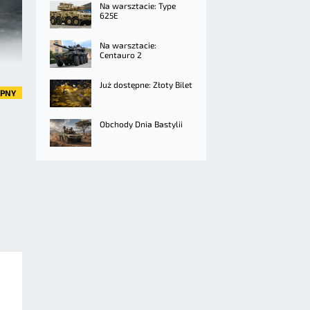
Na warsztacie: Type
625E
Na warsztacie:
Centauro 2
Już dostępne: Złoty Bilet
ĘPNY
Obchody Dnia Bastylii
ą