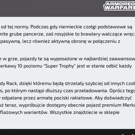
od tej normy. Podczas gdy niemieckie czołgi podstawowe są
nite grube pancerze, zaś rosyjskie to brawlery walczące wręc
a pasywną, lecz również aktywną obronę w połączeniu z
sze w grze, pojazdy te są wyposażone w najbardziej zaawanso
erkawy 10 poziomu "Super Trophy" jest w stanie odbić każdy
 Rack, dzięki któremu będą strzelały szybciej od innych cz
as, po którym nastąpi dłuższy czas przeładowania. Oprócz teg
odpalane przez armatę pociski rakietowe. Aby doświadczyć
uż teraz, wypróbujcie dostępny obecnie pojazd premium Mer
flażowych wariantów. Wszystkie znajdziecie w sklepie