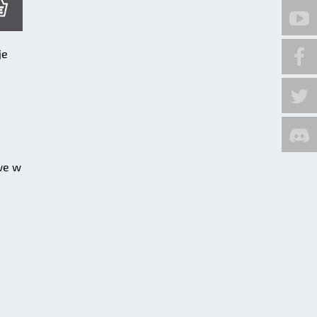
je
we w