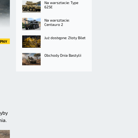
Na warsztacie: Type
625E
Na warsztacie:
Centauro 2
Już dostępne: Złoty Bilet
ĘPNY
Obchody Dnia Bastylii
dyby
ia.