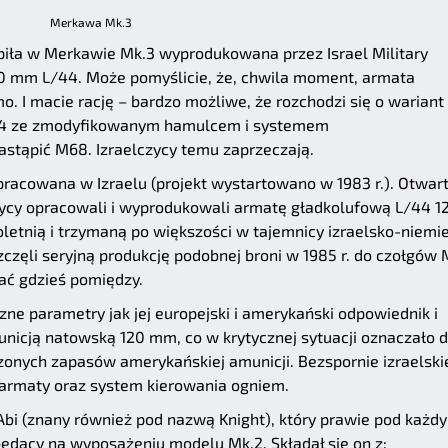
Merkawa Mk.3
piła w Merkawie Mk.3 wyprodukowana przez Israel Military
0 mm L/44. Może pomyślicie, że, chwila moment, armata
 I macie rację – bardzo możliwe, że rozchodzi się o wariant
/44 ze zmodyfikowanym hamulcem i systemem
astąpić M68. Izraelczycy temu zaprzeczają.
pracowana w Izraelu (projekt wystartowano w 1983 r.). Otwa
czycy opracowali i wyprodukowali armatę gładkolufową L/44 1
oletnią i trzymaną po większości w tajemnicy izraelsko-niemi
częli seryjną produkcję podobnej broni w 1985 r. do czołgów 
ać gdzieś pomiędzy.
czne parametry jak jej europejski i amerykański odpowiednik i
nicją natowską 120 mm, co w krytycznej sytuacji oznaczało d
czonych zapasów amerykańskiej amunicji. Bezspornie izraelski
 armaty oraz system kierowania ogniem.
i (znany również pod nazwą Knight), który prawie pod każd
dący na wyposażeniu modelu Mk.2. Składał się on z: