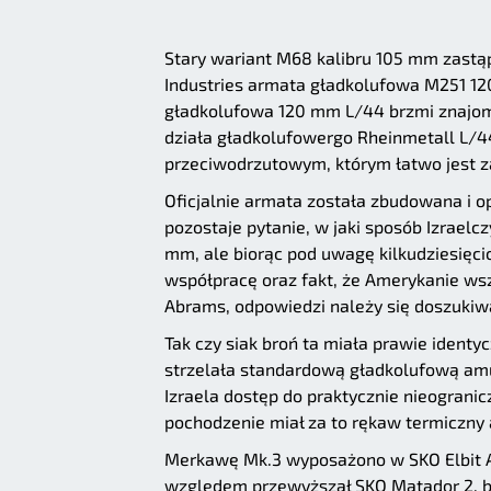
Stary wariant M68 kalibru 105 mm zastą
Industries armata gładkolufowa M251 12
gładkolufowa 120 mm L/44 brzmi znajomo.
działa gładkolufowergo Rheinmetall L
przeciwodrzutowym, którym łatwo jest z
Oficjalnie armata została zbudowana i o
pozostaje pytanie, w jaki sposób Izrael
mm, ale biorąc pod uwagę kilkudziesięci
współpracę oraz fakt, że Amerykanie wsz
Abrams, odpowiedzi należy się doszukiw
Tak czy siak broń ta miała prawie identy
strzelała standardową gładkolufową amu
Izraela dostęp do praktycznie nieograni
pochodzenie miał za to rękaw termiczny
Merkawę Mk.3 wyposażono w SKO Elbit Ab
względem przewyższał SKO Matador 2, bę