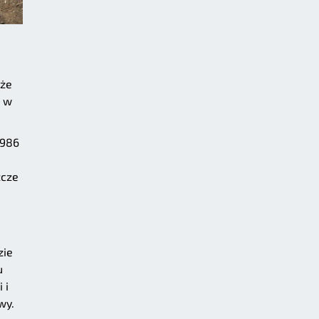
 że
m w
1986
zcze
a
zie
u
 i
wy.