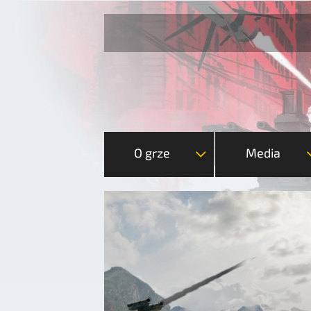
O grze
Media