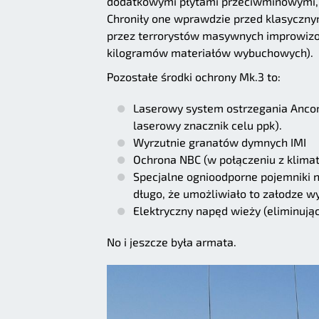
dodatkowymi płytami przeciwminowymi, k
Chroniły one wprawdzie przed klasyczn
przez terrorystów masywnych improwizo
kilogramów materiałów wybuchowych).
Pozostałe środki ochrony Mk.3 to:
Laserowy system ostrzegania Ancor
laserowy znacznik celu ppk).
Wyrzutnie granatów dymnych IMI
Ochrona NBC (w połączeniu z klimat
Specjalne ognioodporne pojemniki n
długo, że umożliwiało to załodze w
Elektryczny napęd wieży (eliminują
No i jeszcze była armata.