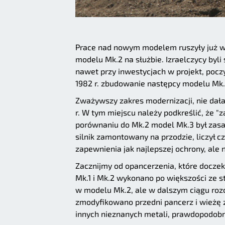
Prace nad nowym modelem ruszyły już w s
modelu Mk.2 na służbie. Izraelczycy byli
nawet przy inwestycjach w projekt, po
1982 r. zbudowanie następcy modelu Mk.
Zważywszy zakres modernizacji, nie dała 
r. W tym miejscu należy podkreślić, że "
porównaniu do Mk.2 model Mk.3 był zasa
silnik zamontowany na przodzie, liczył c
zapewnienia jak najlepszej ochrony, al
Zacznijmy od opancerzenia, które docz
Mk.1 i Mk.2 wykonano po większości ze s
w modelu Mk.2, ale w dalszym ciągu rozc
zmodyfikowano przedni pancerz i wieżę 
innych nieznanych metali, prawdopodobn