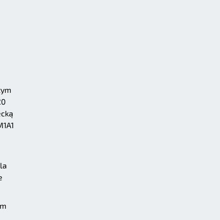
rtym
20
ecką
M1A1
la
e
ym