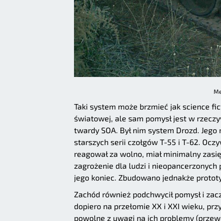
Me
Taki system może brzmieć jak science fic
światowej, ale sam pomysł jest w rzeczy
twardy SOA. Był nim system Drozd. Jego 
starszych serii czołgów T-55 i T-62. Ocz
reagował za wolno, miał minimalny zasię
zagrożenie dla ludzi i nieopancerzonych p
jego koniec. Zbudowano jednakże prototy
Zachód również podchwycił pomysł i zacz
dopiero na przełomie XX i XXI wieku, prz
powolne z uwagi na ich problemy (przewa