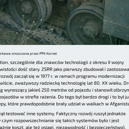
rkawa zniszczona przez PPK Kornet
tion, szczególnie dla znawców technologii z okresu II wojny
wistości dość stary. ZSRR jako pierwszy zbudował i zastosowa
rozwój zaczął się w 1977 r. w ramach programu modernizacji
ywiście, zważywszy radziecką technologię lat 80. XX wieku, D
g wynoszący jakieś 250 metrów od pojazdu i stanowił olbrzy
ojazdów w strefie rażenia. Do tego był bardzo drogi i to był ju
py, które prawdopodobnie brały udział w walkach w Afganista
ął testować inne systemy. Faktyczny rozwój ruszył jednakże
y czym rozpowszechnianie się takich systemów było i jest
żnie koszt, ale też osiągi, niezawodność i bezpieczeństwo).