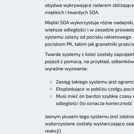
obydwa wykrywające radarem zbliżające s
miękkich i twardych SOA.
Miękki SOA wykorzystuje różne nadajniki
większe odległości i w zasadzie prowadzą
systemu zależy od pocisku rakietowego 
pociskom PK, takim jak granatniki przec
Twarde systemy z kolei zostały zaprojek
pojazd z pomocą, na przykład, odłamków 
wyraźne wyzwania:
Zasięg takiego systemu jest ograni
Eksplodujące w pobliżu czołgu pocis
Musi mieć on bardzo szybkie czasy 
odległości (to oznacza konieczność
Jasnym plusem tego systemu jest zdolno
wykorzystane zostały wystarczająco za
reakcji)