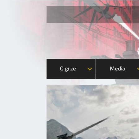
O grze
Media