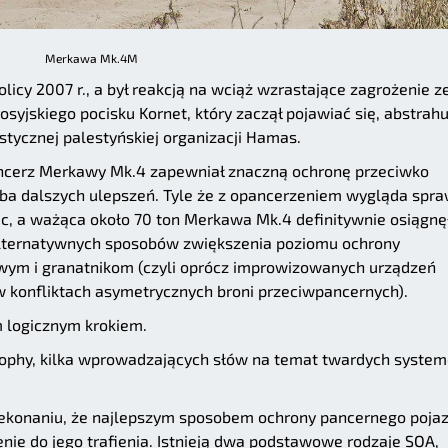
Merkawa Mk.4M
licy 2007 r., a był reakcją na wciąż wzrastające zagrożenie z
syjskiego pocisku Kornet, który zaczął pojawiać się, abstrahu
stycznej palestyńskiej organizacji Hamas.
ncerz Merkawy Mk.4 zapewniał znaczną ochronę przeciwko
eba dalszych ulepszeń. Tyle że z opancerzeniem wygląda spr
ic, a ważąca około 70 ton Merkawa Mk.4 definitywnie osiągnę
 alternatywnych sposobów zwiększenia poziomu ochrony
owym i granatnikom (czyli oprócz improwizowanych urządzeń
 konfliktach asymetrycznych broni przeciwpancernych).
 logicznym krokiem.
ophy, kilka wprowadzających słów na temat twardych syste
zekonaniu, że najlepszym sposobem ochrony pancernego poja
enie do jego trafienia. Istnieją dwa podstawowe rodzaje SOA,