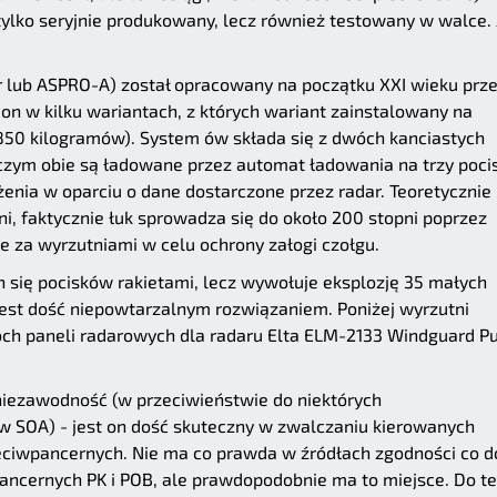
tylko seryjnie produkowany, lecz również testowany w walce. 
r lub ASPRO-A) został opracowany na początku XXI wieku prz
e on w kilku wariantach, z których wariant zainstalowany na
 850 kilogramów). System ów składa się z dwóch kanciastych
y czym obie są ładowane przez automat ładowania na trzy pocis
żenia w oparciu o dane dostarczone przez radar. Teoretycznie
ni, faktycznie łuk sprowadza się do około 200 stopni poprzez
 za wyrzutniami w celu ochrony załogi czołgu.
h się pocisków rakietami, lecz wywołuje eksplozję 35 małych
st dość niepowtarzalnym rozwiązaniem. Poniżej wyrzutni
wóch paneli radarowych dla radaru Elta ELM-2133 Windguard P
niezawodność (w przeciwieństwie do niektórych
 SOA) - jest on dość skuteczny w zwalczaniu kierowanych
eciwpancernych. Nie ma co prawda w źródłach zgodności co d
ancernych PK i POB, ale prawdopodobnie ma to miejsce. Do t