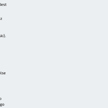
Jest
ez
ki).
ulse
o
ego