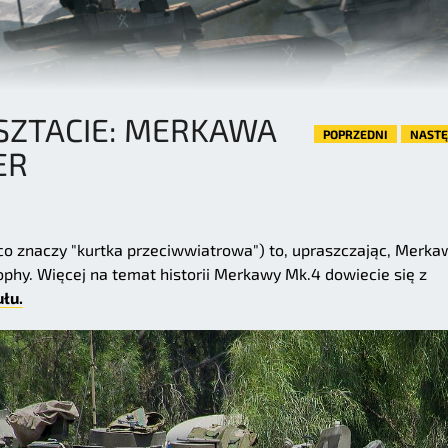
SZTACIE: MERKAWA
POPRZEDNI
NAST
ER
co znaczy "kurtka przeciwwiatrowa") to, upraszczając, Merka
hy. Więcej na temat historii Merkawy Mk.4 dowiecie się z
łu.