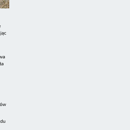
e
jąc
awa
ła
mów
zdu