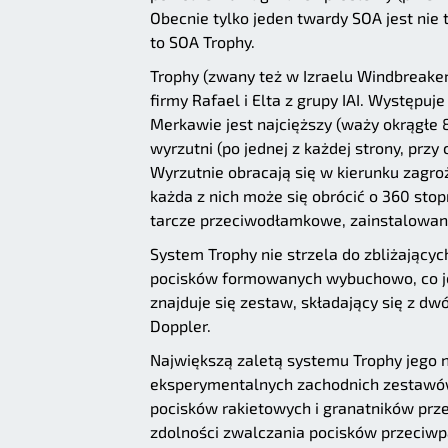
Obecnie tylko jeden twardy SOA jest nie 
to SOA Trophy.
Trophy (zwany też w Izraelu Windbreake
firmy Rafael i Elta z grupy IAI. Występuj
Merkawie jest najcięższy (waży okrągłe
wyrzutni (po jednej z każdej strony, prz
Wyrzutnie obracają się w kierunku zagro
każda z nich może się obrócić o 360 stop
tarcze przeciwodłamkowe, zainstalowane
System Trophy nie strzela do zbliżającyc
pocisków formowanych wybuchowo, co je
znajduje się zestaw, składający się z d
Doppler.
Największą zaletą systemu Trophy jego 
eksperymentalnych zachodnich zestawów
pocisków rakietowych i granatników prz
zdolności zwalczania pocisków przeciwp