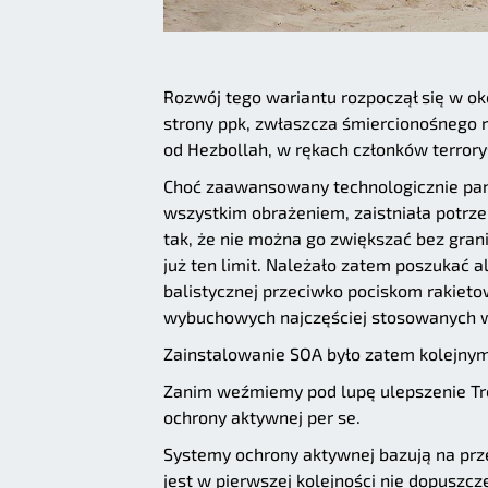
Rozwój tego wariantu rozpoczął się w oko
strony ppk, zwłaszcza śmiercionośnego ro
od Hezbollah, w rękach członków terrory
Choć zaawansowany technologicznie pa
wszystkim obrażeniem, zaistniała potrz
tak, że nie można go zwiększać bez gran
już ten limit. Należało zatem poszukać
balistycznej przeciwko pociskom rakiet
wybuchowych najczęściej stosowanych w
Zainstalowanie SOA było zatem kolejnym
Zanim weźmiemy pod lupę ulepszenie Tr
ochrony aktywnej per se.
Systemy ochrony aktywnej bazują na pr
jest w pierwszej kolejności nie dopuszcz