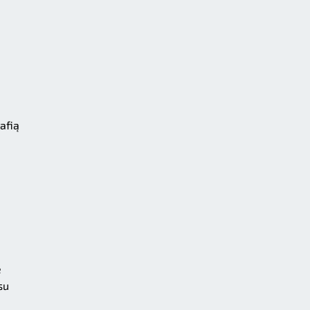
afią
e
su