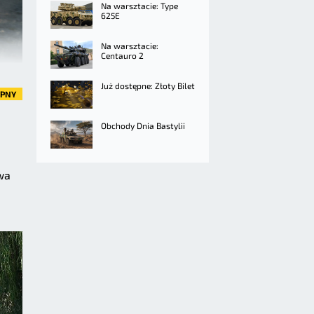
Na warsztacie: Type
625E
Na warsztacie:
Centauro 2
Już dostępne: Złoty Bilet
ĘPNY
Obchody Dnia Bastylii
wa