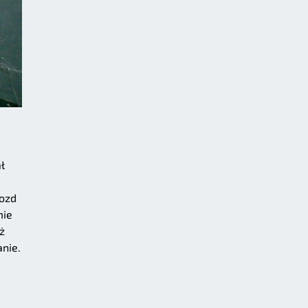
ł
rozd
mie
ż
nie.