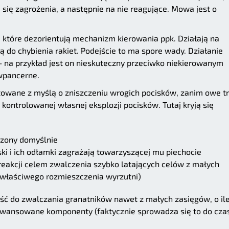
ię zagrożenia, a następnie na nie reagujące. Mowa jest o
, które dezorientują mechanizm kierowania ppk. Działają na
 do chybienia rakiet. Podejście to ma spore wady. Działanie
– na przykład jest on nieskuteczny przeciwko niekierowanym
iwpancerne.
towane z myślą o zniszczeniu wrogich pocisków, zanim owe tr
kontrolowanej własnej eksplozji pocisków. Tutaj kryją się
czony domyślnie
ki i ich odłamki zagrażają towarzyszącej mu piechocie
reakcji celem zwalczenia szybko latających celów z małych
 właściwego rozmieszczenia wyrzutni)
ść do zwalczania granatników nawet z małych zasięgów, o il
awansowane komponenty (faktycznie sprowadza się to do cza